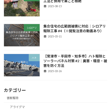
工法と併用で巣ごと根絶
2025-08-15
集合住宅の広範囲被害に対応｜シロアリ
シロアリ
駆除工事 #4（※閲覧注意の動画あり）
2025-05-11
【常滑市・半田市・知多市】ハト駆除と
ハト
ソーラーパネル対策 #2｜糞害・騒音・被
害を防ぐ方法
2025-03-26
カテゴリー
害獣駆除
アライグマ