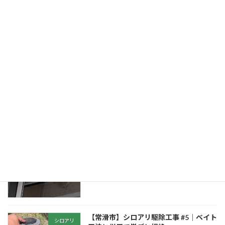
【知多市】シロアリ駆除 #6｜荷物をどけ
シロアリ
たら大量のシロアリ！床がブカブカする
部屋の点検口作成と施工事例
2026-01-01
【常滑市】ハト対策工事 #3｜屋根・手す
ハト
りへの剣山設置で着地防止
2025-08-27
【常滑市】スズメバチの巣駆除｜2階ベ
ハチ
ランダの窓枠にできた巣を安全撤去
2025-08-17
【常滑市】シロアリ駆除工事 #5｜ベイト
シロアリ