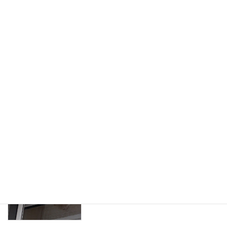
室内消毒｜半田・知多市対応
2026-02-17
【知多市】シロアリ駆除 #6｜荷物をどけ
シロアリ
たら大量のシロアリ！床がブカブカする
部屋の点検口作成と施工事例
2026-01-01
【常滑市】ハト対策工事 #3｜屋根・手す
ハト
りへの剣山設置で着地防止
2025-08-27
【常滑市】スズメバチの巣駆除｜2階ベ
ハチ
ランダの窓枠にできた巣を安全撤去
2025-08-17